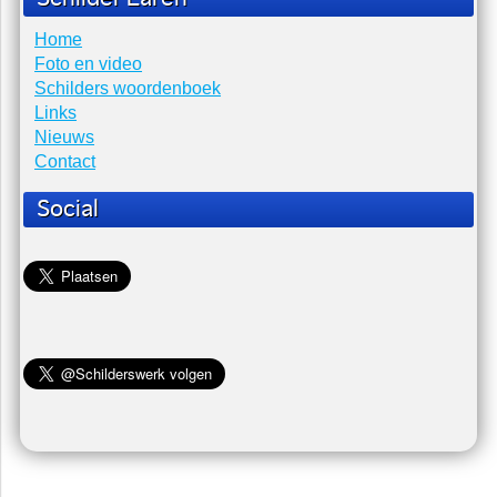
Laatste nieuws
Er zijn geen items gevonden.
Schilder Laren
Home
Foto en video
Schilders woordenboek
Links
Nieuws
Contact
Social