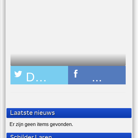
Schilderen Interieur Hotel Restaurant
U zit nu hier:
home
/
nieuws
/
123-softwash-hoofdsponsor
Deel pagina op Twitter
...